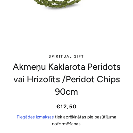
SPIRITUAL GIFT
Akmeņu Kaklarota Peridots
vai Hrizolīts /Peridot Chips
90cm
Parastā
Akcijas
€12,50
cena
cena
Piegādes izmaksas
tiek aprēķinātas pie pasūtījuma
noformēšanas.