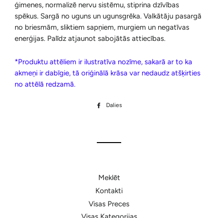
ģimenes, normalizē nervu sistēmu, stiprina dzīvības
spēkus. Sargā no uguns un ugunsgrēka. Valkātāju pasargā
no briesmām, sliktiem sapņiem, murgiem un negatīvas
enerģijas.
Palīdz atjaunot sabojātās attiecības.
*Produktu attēliem ir ilustratīva nozīme, sakarā ar to ka
akmeņi ir dabīgie, tā oriģinālā krāsa var nedaudz atšķirties
no attēlā redzamā.
Dalies
Dalīties
Facebook
Meklēt
Kontakti
Visas Preces
Visas Kategorijas