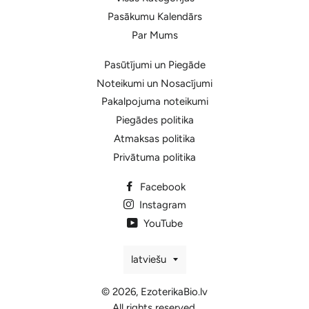
Pasākumu Kalendārs
Par Mums
Pasūtījumi un Piegāde
Noteikumi un Nosacījumi
Pakalpojuma noteikumi
Piegādes politika
Atmaksas politika
Privātuma politika
Facebook
Instagram
YouTube
Valoda
latviešu
© 2026,
EzoterikaBio.lv
All rights reserved.