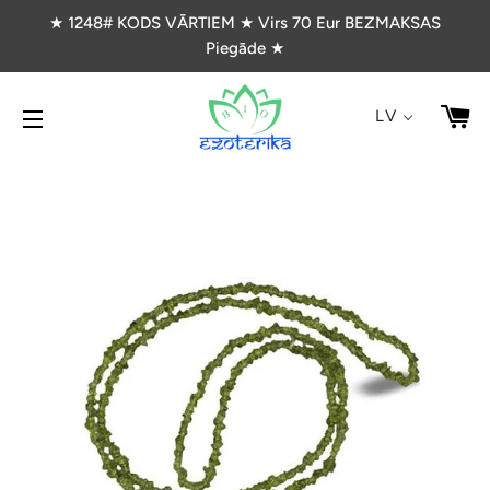
★ 1248# KODS VĀRTIEM ★ Virs 70 Eur BEZMAKSAS
Piegāde ★
G
LV
VIETNES NAVIGĀCIJA