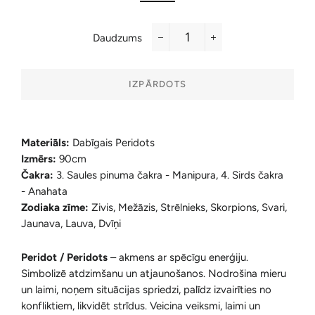
Daudzums
−
+
IZPĀRDOTS
Materiāls:
Dabīgais Peridots
Izmērs:
90cm
Čakra:
3. Saules pinuma čakra - Manipura, 4. Sirds čakra
- Anahata
Zodiaka zīme:
Zivis, Mežāzis, Strēlnieks, Skorpions, Svari,
Jaunava, Lauva, Dvīņi
Peridot / Peridots
– a
kmens ar spēcīgu enerģiju.
Simbolizē atdzimšanu un atjaunošanos. Nodrošina mieru
un laimi, noņem situācijas spriedzi, palīdz izvairīties no
konfliktiem, likvidēt strīdus. Veicina veiksmi, laimi un