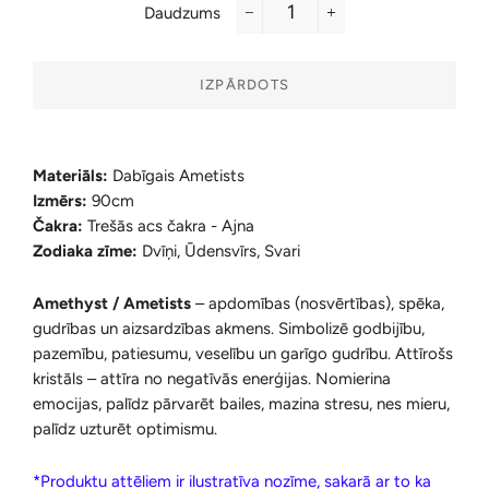
Daudzums
−
+
IZPĀRDOTS
Materiāls:
Dabīgais Ametists
Izmērs:
90cm
Čakra:
Trešās acs čakra - Ajna
Zodiaka zīme:
Dvīņi, Ūdensvīrs, Svari
Amethyst / Ametists
– apdomības (nosvērtības), spēka,
gudrības un aizsardzības akmens. Simbolizē godbijību,
pazemību, patiesumu, veselību un garīgo gudrību. Attīrošs
kristāls – attīra no negatīvās enerģijas. Nomierina
emocijas, palīdz pārvarēt bailes, mazina stresu, nes mieru,
palīdz uzturēt optimismu.
*Produktu attēliem ir ilustratīva nozīme, sakarā ar to ka