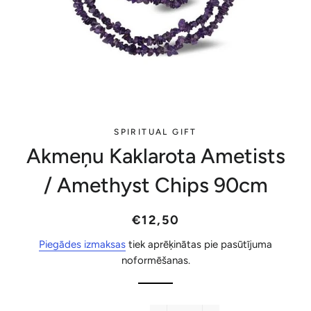
SPIRITUAL GIFT
Akmeņu Kaklarota Ametists
/ Amethyst Chips 90cm
Parastā
Akcijas
€12,50
cena
cena
Piegādes izmaksas
tiek aprēķinātas pie pasūtījuma
noformēšanas.