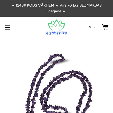
★ 1248# KODS VĀRTIEM ★ Virs 70 Eur BEZMAKSAS
Piegāde ★
G
LV
VIETNES NAVIGĀCIJA