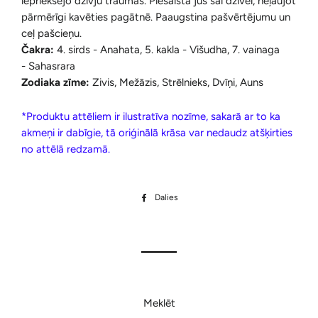
iepriekšējo dzīvju traumas. Piesaista jūs šai dzīvei, neļaujot
pārmērīgi kavēties pagātnē. Paaugstina pašvērtējumu un
ceļ pašcieņu.
Čakra:
4. sirds - Anahata, 5. kakla - Višudha, 7. vainaga
- Sahasrara
Zodiaka zīme:
Zivis, Mežāzis, Strēlnieks, Dvīņi, Auns
*Produktu attēliem ir ilustratīva nozīme, sakarā ar to ka
akmeņi ir dabīgie, tā oriģinālā krāsa var nedaudz atšķirties
no attēlā redzamā.
Dalies
Dalīties
Facebook
Meklēt