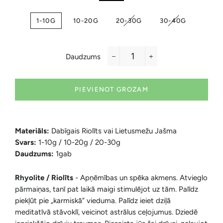
1-10G
10-20G
20-30G
30-40G
Daudzums
−
+
PIEVIENOT GROZAM
Materiāls:
Dabīgais Riolīts vai Lietusmežu Jašma
Svars:
1-10g / 10-20g / 20-30g
Daudzums:
1gab
Rhyolite / Riolīts
-
Apņēmības un spēka akmens. Atvieglo
pārmaiņas, tanī pat laikā maigi stimulējot uz tām. Palīdz
piekļūt pie „karmiskā” vieduma. Palīdz ieiet dziļā
meditatīvā stāvoklī, veicinot astrālus ceļojumus. Dziedē