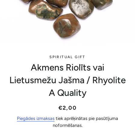
SPIRITUAL GIFT
Akmens Riolīts vai
Lietusmežu Jašma / Rhyolite
A Quality
Parastā
Akcijas
€2,00
cena
cena
Piegādes izmaksas
tiek aprēķinātas pie pasūtījuma
noformēšanas.