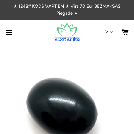
★ 1248# KODS VĀRTIEM ★ Virs 70 Eur BEZMAKSAS
Piegāde ★
G
LV
VIETNES NAVIGĀCIJA