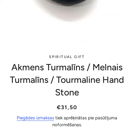
SPIRITUAL GIFT
Akmens Turmalīns / Melnais
Turmalīns / Tourmaline Hand
Stone
Parastā
Akcijas
€31,50
cena
cena
Piegādes izmaksas
tiek aprēķinātas pie pasūtījuma
noformēšanas.