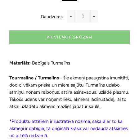
Daudzums
−
+
PIEVIENOT GROZAM
Materiāls:
Dabīgais Turmalīns
Tourmaline / Turmalīns
- šie akmeņi paaugstina imunitāti,
dod cilvēkam prieka un miera sajūtu. Turmalīns uzlabo
atmiņu, noņem reiboņus, attīra asinsvadus, uzlādē plazmu.
Tekošs ūdens var noņemt lieku akmens lādiņu,tādēļ, lai to
atkal uzlādētu akmens mazliet jāpatur saulē.
*Produktu attēliem ir ilustratīva nozīme, sakarā ar to ka
akmeņi ir dabīgie, tā oriģinālā krāsa var nedaudz atšķirties
no attēlā redzamā.