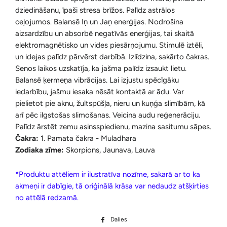
dziedināšanu, īpaši stresa brīžos. Palīdz astrālos
ceļojumos. Balansē Iņ un Jaņ enerģijas. Nodrošina
aizsardzību un absorbē negatīvās enerģijas, tai skaitā
elektromagnētisko un vides piesārņojumu. Stimulē iztēli,
un idejas palīdz pārvērst darbībā. Izlīdzina, sakārto čakras.
Senos laikos uzskatīja, ka jašma palīdz izsaukt lietu.
Balansē ķermeņa vibrācijas. Lai izjustu spēcīgāku
iedarbību, jašmu iesaka nēsāt kontaktā ar ādu. Var
pielietot pie aknu, žultspūšļa, nieru un kuņģa slimībām, kā
arī pēc ilgstošas slimošanas. Veicina audu reģenerāciju.
Palīdz ārstēt zemu asinsspiedienu, mazina sasitumu sāpes.
Čakra:
1. Pamata čakra - Muladhara
Zodiaka zīme:
Skorpions, Jaunava, Lauva
*Produktu attēliem ir ilustratīva nozīme, sakarā ar to ka
akmeņi ir dabīgie, tā oriģinālā krāsa var nedaudz atšķirties
no attēlā redzamā.
Dalies
Dalīties