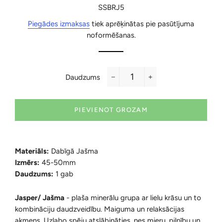
cena
cena
SSBRJ5
Piegādes izmaksas
tiek aprēķinātas pie pasūtījuma
noformēšanas.
Daudzums
−
+
PIEVIENOT GROZAM
Materiāls:
Dabīgā Jašma
Izmērs:
45-50mm
Daudzums:
1 gab
Jasper/ Jašma
-
plaša minerālu grupa ar lielu krāsu un to
kombināciju daudzveidību. Maiguma un relaksācijas
akmens. Uzlabo spēju atslābināties, nes mieru, pilnību un