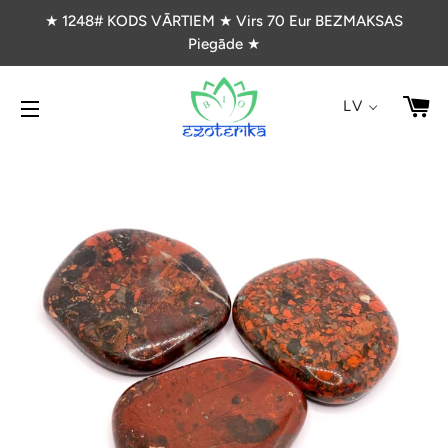
★ 1248# KODS VĀRTIEM ★ Virs 70 Eur BEZMAKSAS
Piegāde ★
G
LV
VIETNES NAVIGĀCIJA