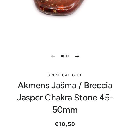
SPIRITUAL GIFT
Akmens Jašma / Breccia
Jasper Chakra Stone 45-
50mm
Parastā
Akcijas
€10,50