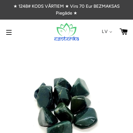
★ 1248# KODS VĀRTIEM ★ Virs 70 Eur BEZMAKSAS
Piegāde ★
G
LV
VIETNES NAVIGĀCIJA