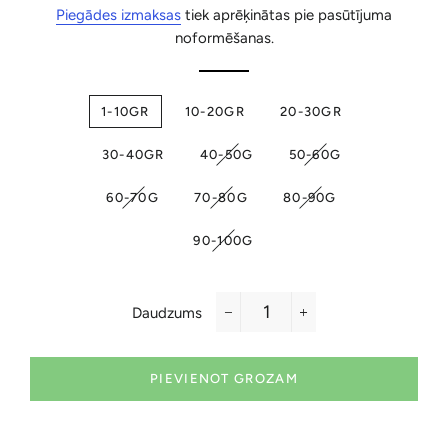
cena
cena
Piegādes izmaksas
tiek aprēķinātas pie pasūtījuma
noformēšanas.
1-10GR
10-20GR
20-30GR
30-40GR
40-50G
50-60G
60-70G
70-80G
80-90G
90-100G
Daudzums
−
+
PIEVIENOT GROZAM