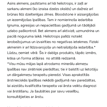
Asins akmens, pazīstams arī kā heliotrops, ir zaļš ar
sarkanu akmeni (ko izraisa dzelzs oksīds) un dažreiz arī
brūnas līdz dzeltenīgas zīmes. Bloodstone ir aizsargājošas
un iezemējošas īpašības. Tam ir nomierinoša iedarbība
īgnuma, agresijas un nepacietības gadījumā un tādējādi
uzlabo paškontroli. Bet akmens arī aktivizē, uzmundrina un
pacilā noguruma laikā. Heliotrops palīdz noteikt
ierobežojumus un izvairīties no negatīvas ietekmes. Fiziski
akmenim ir arī līdzsvarojoša un neitralizējoša iedarbība.*
Lūdzu, ņemiet vērā: Šis ir dabīgs produkts, tāpēc izmērs,
krāsa un forma atšķiras no attēlā redzamā.
*Visu mūsu mājas lapā atrodamo minerālu akmeņu
īpašības nav zinātniski pierādītas; tie ir balstīti uz lietotāju
un dārgakmeņu terapeitu pieredzi. Visas aprakstītās
ārstnieciskās īpašības nekādā gadījumā nav paredzētas,
lai aizstātu kvalificēta terapeita vai ārsta veiktu diagnozi
vai ārstēšanu. Ja šaubāties par savu veselību,
konsultējieties ar ārstu.