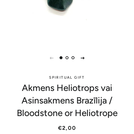
SPIRITUAL GIFT
Akmens Heliotrops vai
Asinsakmens Brazīlija /
Bloodstone or Heliotrope
Parastā
Akcijas
€2,00