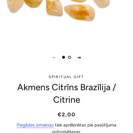
SPIRITUAL GIFT
Akmens Citrīns Brazīlija /
Citrine
Parastā
Akcijas
€2,00
cena
cena
Piegādes izmaksas
tiek aprēķinātas pie pasūtījuma
noformēšanas.