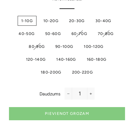
1-10G
10-20G
20-30G
30-40G
40-50G
50-60G
60-70G
70-80G
80-90G
90-100G
100-120G
120-140G
140-160G
160-180G
180-200G
200-220G
Daudzums
−
+
PIEVIENOT GROZAM