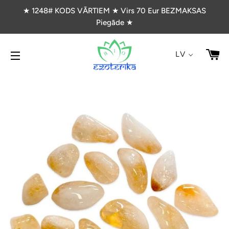
★ 1248# KODS VĀRTIEM ★ Virs 70 Eur BEZMAKSAS
Piegāde ★
G
LV
VIETNES NAVIGĀCIJA