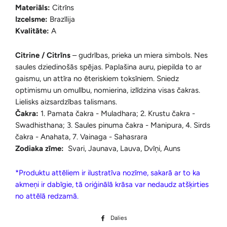
Materiāls:
Citrīns
Izcelsme:
Brazīlija
Kvalitāte:
A
Citrine / Citrīns
– gudrības, prieka un miera simbols. Nes
saules dziedinošās spējas. Paplašina auru, piepilda to ar
gaismu, un attīra no ēteriskiem toksīniem. Sniedz
optimismu un omulību, nomierina, izlīdzina visas čakras.
Lielisks aizsardzības talismans.
Čakra:
1. Pamata čakra - Muladhara; 2. Krustu čakra -
Swadhisthana; 3. Saules pinuma čakra - Manipura, 4. Sirds
čakra - Anahata, 7. Vainaga - Sahasrara
Zodiaka zīme:
Svari, Jaunava, Lauva, Dvīņi, Auns
*Produktu attēliem ir ilustratīva nozīme, sakarā ar to ka
akmeņi ir dabīgie, tā oriģinālā krāsa var nedaudz atšķirties
no attēlā redzamā.
Dalies
Dalīties