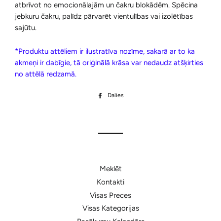
atbrīvot no emocionālajām un čakru blokādēm. Spēcina
jebkuru čakru, palīdz pārvarēt vientulības vai izolētības
sajūtu.
*Produktu attēliem ir ilustratīva nozīme, sakarā ar to ka
akmeņi ir dabīgie, tā oriģinālā krāsa var nedaudz atšķirties
no attēlā redzamā.
Dalies
Dalīties
Facebook
Meklēt
Kontakti
Visas Preces
Visas Kategorijas