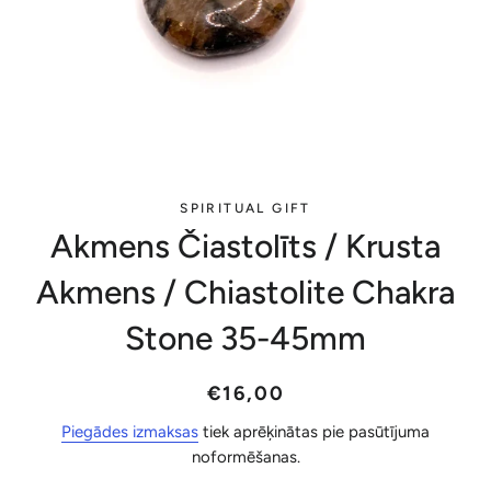
SPIRITUAL GIFT
Akmens Čiastolīts / Krusta
Akmens / Chiastolite Chakra
Stone 35-45mm
Parastā
Akcijas
€16,00
cena
cena
Piegādes izmaksas
tiek aprēķinātas pie pasūtījuma
noformēšanas.