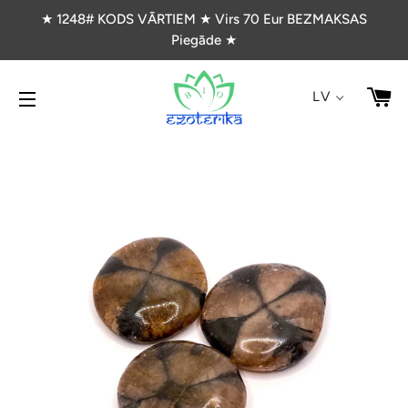
★ 1248# KODS VĀRTIEM ★ Virs 70 Eur BEZMAKSAS
Piegāde ★
G
LV
VIETNES NAVIGĀCIJA