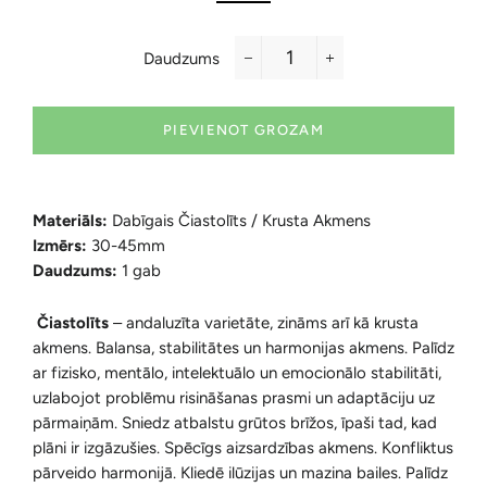
Daudzums
−
+
PIEVIENOT GROZAM
Materiāls:
Dabīgais Čiastolīts / Krusta Akmens
Izmērs:
30-45mm
Daudzums:
1 gab
Čiastolīts
– andaluzīta varietāte, zināms arī kā krusta
akmens. Balansa, stabilitātes un harmonijas akmens. Palīdz
ar fizisko, mentālo, intelektuālo un emocionālo stabilitāti,
uzlabojot problēmu risināšanas prasmi un adaptāciju uz
pārmaiņām. Sniedz atbalstu grūtos brīžos, īpaši tad, kad
plāni ir izgāzušies. Spēcīgs aizsardzības akmens. Konfliktus
pārveido harmonijā. Kliedē ilūzijas un mazina bailes. Palīdz