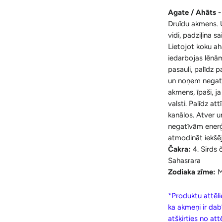
Agate / Ahāts
-
Druīdu akmens. 
vidi, padziļina s
Lietojot koku ah
iedarbojas lēnām
pasauli, palīdz 
un noņem negatī
akmens, īpaši, ja
valsti. Palīdz at
kanālos. Atver un
negatīvām enerģi
atmodināt iekšēj
Čakra:
4. Sirds
Sahasrara
Zodiaka zīme:
M
*Produktu attēlie
ka akmeņi ir dab
atšķirties no at