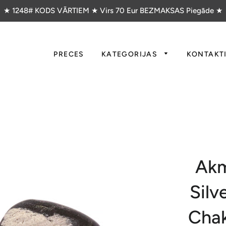
★ 1248# KODS VĀRTIEM ★ Virs 70 Eur BEZMAKSAS Piegāde ★
PRECES
KATEGORIJAS
KONTAKT
Akm
Silv
Chak