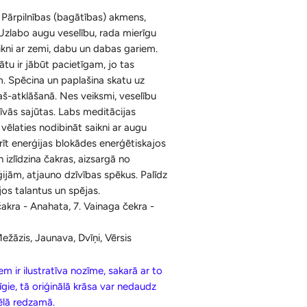
Ķermenim
Korķa Bloki
 Pārpilnības (bagātības) akmens,
Konusi ar krītošu dūmu efektu un
Uzlabo augu veselību, rada mierīgu
Sejai
Aksesuāri
Spilventiņi Acīm
aikni ar zemi, dabu un dabas gariem.
ātu ir jābūt pacietīgam, jo tas
Aromātiskās Briketes un Aksesuāri
. Spēcina un paplašina skatu uz
Sveķi un Aksesuāri
paš-atklāšanā. Nes veiksmi, veselību
vās sajūtas. Labs meditācijas
Bakhoor / Bukhoor / Mabkhara /
 vēlaties nodibināt saikni ar augu
Majmor
tīrīt enerģijas blokādes enerģētiskajos
 izlīdzina čakras, aizsargā no
jām, atjauno dzīvības spēkus. Palīdz
os talantus un spējas.
 čakra - Anahata,
7. Vainaga čekra -
ežāzis, Jaunava, Dvīņi, Vērsis
m ir ilustratīva nozīme, sakarā ar to
īgie, tā oriģinālā krāsa var nedaudz
tēlā redzamā.