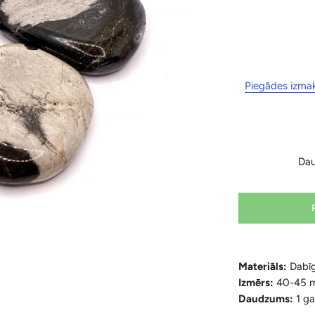
Piegādes izma
Da
Materiāls:
Dabīg
Izmērs:
40-45 
Daudzums:
1 g