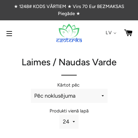
★ 1248# KODS VĀRTIEM ★ Virs 70 Eur BEZMAKSAS
Piegāde ★
G
LV
VIETNES NAVIGĀCIJA
Laimes / Naudas Varde
Kārtot pēc
Produkti vienā lapā