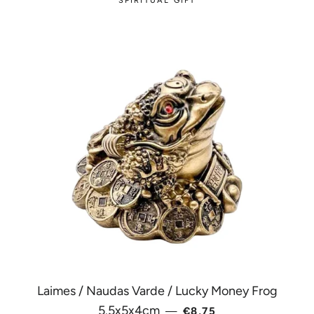
SPIRITUAL GIFT
Laimes / Naudas Varde / Lucky Money Frog
PARASTĀ CENA
5.5x5x4cm
—
€8,75