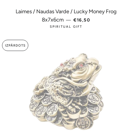
Laimes / Naudas Varde / Lucky Money Frog
PARASTĀ CENA
8x7x6cm
—
€16,50
SPIRITUAL GIFT
IZPĀRDOTS