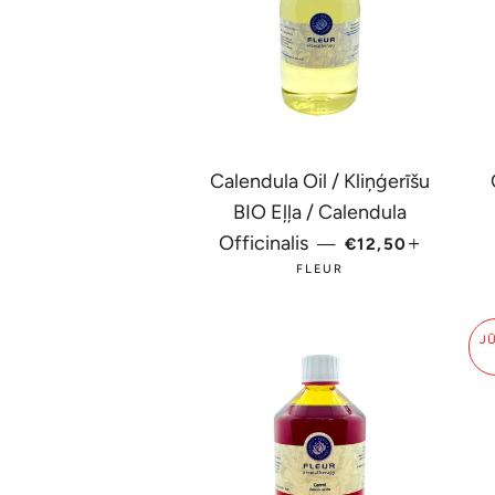
Calendula Oil / Kliņģerīšu
BIO Eļļa / Calendula
PARASTĀ CENA
+
Officinalis
—
€12,50
FLEUR
J