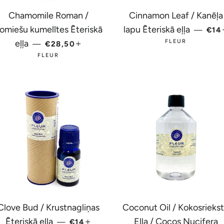
Chamomile Roman /
Cinnamon Leaf / Kanēļa
PAR
omiešu kumelītes Ēteriskā
lapu Ēteriskā eļļa
—
€1
PARASTĀ CENA
+
eļļa
FLEUR
—
€28,50
FLEUR
Clove Bud / Krustnagliņas
Coconut Oil / Kokosrieks
PARASTĀ CENA
+
Ēteriskā eļļa
Eļļa / Cocos Nucifera
—
€14