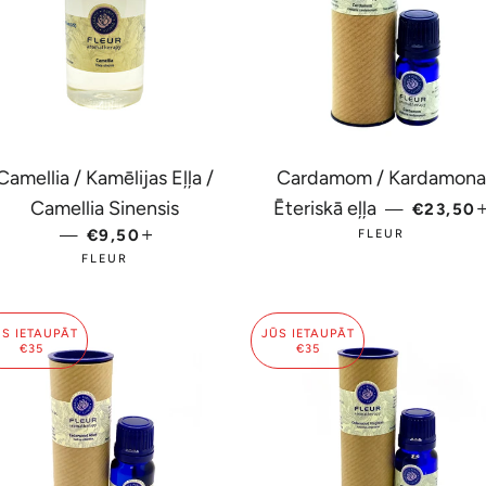
Camellia / Kamēlijas Eļļa /
Cardamom / Kardamona
PARAST
Camellia Sinensis
Ēteriskā eļļa
—
€23,50
—
PARASTĀ CENA
€9,50
+
FLEUR
FLEUR
ŪS IETAUPĀT
JŪS IETAUPĀT
€35
€35