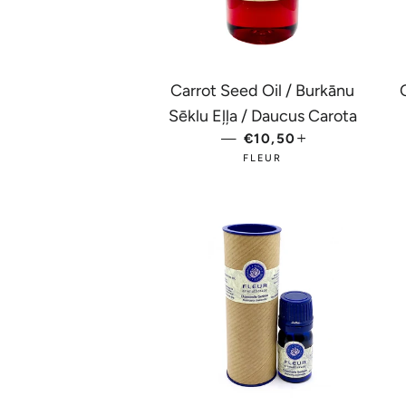
Carrot Seed Oil / Burkānu
Sēklu Eļļa / Daucus Carota
—
PARASTĀ CENA
€10,50
+
FLEUR