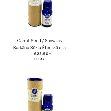
Carrot Seed / Savvaļas
Ā CENA
+
Burkānu Sēklu Ēteriskā eļļa
—
PARASTĀ CENA
€23,50
+
FLEUR