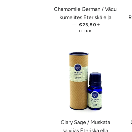
Chamomile German / Vācu
kumelītes Ēteriskā eļļa
R
—
PARASTĀ CENA
€23,50
+
FLEUR
Clary Sage / Muskata
salvijas Ēteriskā eļļa