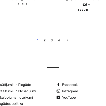
—
PARASTĀ 
€6
+
FLEUR
FLEUR
NĀKAMAIS
1
2
3
4
sūtījumi un Piegāde
Facebook
teikumi un Nosacījumi
Instagram
kalpojuma noteikumi
YouTube
egādes politika