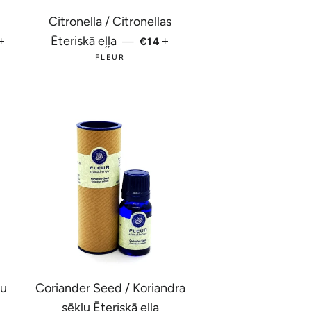
Citronella / Citronellas
ASTĀ CENA
+
PARASTĀ CENA
+
Ēteriskā eļļa
4
—
€14
FLEUR
tu
Coriander Seed / Koriandra
sēklu Ēteriskā eļļa