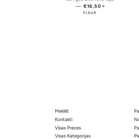
—
PARASTĀ CENA
€16,50
+
FLEUR
Meklēt
Pa
Kontakti
No
Visas Preces
Pa
Visas Kategorijas
Pi