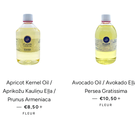
Apricot Kernel Oil /
Avocado Oil / Avokado Eļļa
Aprikožu Kauliņu Eļļa /
Persea Gratissima
—
PARASTĀ CE
€10,50
+
Prunus Armeniaca
FLEUR
—
PARASTĀ CENA
€8,50
+
FLEUR