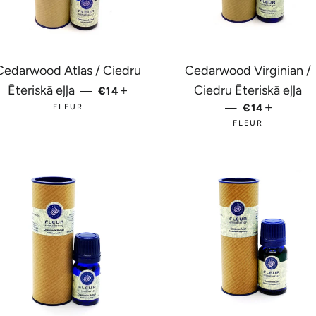
Cedarwood Atlas / Ciedru
Cedarwood Virginian /
AKCIJAS CENA
+
Ēteriskā eļļa
Ciedru Ēteriskā eļļa
—
€14
—
AKCIJAS C
€14
+
FLEUR
FLEUR