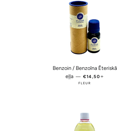
Benzoin / Benzoīna Ēteriskā
PARASTĀ CENA
+
eļļa
—
€14,50
FLEUR