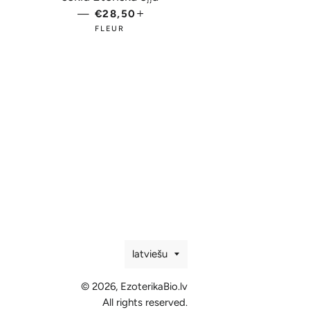
CENA
—
PARASTĀ CENA
€28,50
+
FLEUR
Valoda
latviešu
© 2026,
EzoterikaBio.lv
All rights reserved.