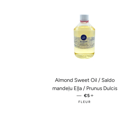
Almond Sweet Oil / Saldo
mandeļu Eļļa / Prunus Dulcis
—
PARASTĀ CENA
€5
+
FLEUR