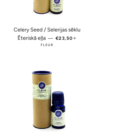
Celery Seed / Selerijas sēklu
PARASTĀ CENA
+
Ēteriskā eļļa
—
€23,50
ENA
FLEUR