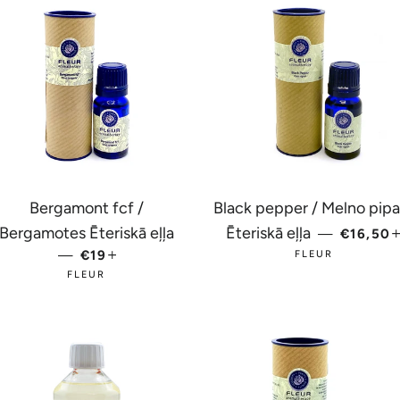
Bergamont fcf /
Black pepper / Melno pipa
PARAST
Bergamotes Ēteriskā eļļa
Ēteriskā eļļa
—
€16,50
—
PARASTĀ CENA
€19
+
FLEUR
FLEUR